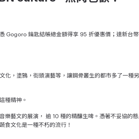
憑 Gogoro 鑰匙結帳總金額得享 95 折優惠價；達新台幣 1
e 意謂街頭文化，塗鴉，街頭演藝等，讓鋼骨叢生的都市多了一
著這種精神。
音樂藝文的展演， 逾 10 種的精釀生啤。憑著不妥協的
蔬食文化是一種不朽的流行！