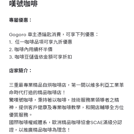
嘆號咖啡
專屬優惠：
Gogoro 車主憑鑰匙消費，可享下列優惠：
1. 任一咖啡品項可享九折優惠
2. 咖啡內用續杯半價
3. 咖啡豆儲值依金額可享折扣
店家簡介：
三重最專業精品自烘咖啡店，
第一間以維多利亞工業革
命時代打造的精品咖啡店！
驚嘆號咖啡，秉持著以咖啡，技術服務業領導者之精
神，
提供客戶健康及專業咖啡教學，和開店輔導全方位
優質服務。
國際咖啡權威體系，歐洲精品咖啡協會SCAE滿級分認
證，
以推廣精品咖啡為理念！