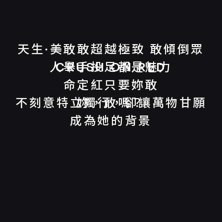
天生·美敢
敢超越極致 敢傾倒眾
人
CRUSH ON RED
舉手投足都
是魅力
命定紅
只要妳敢
不刻意特立獨行，卻讓萬物
妳，敢嗎？
甘願
成為她的背景