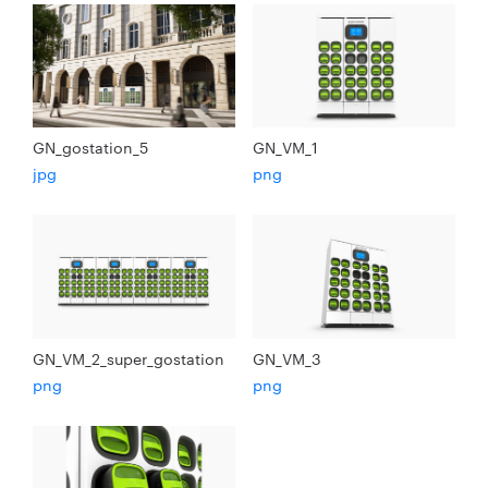
GN_gostation_5
GN_VM_1
jpg
png
GN_VM_2_super_gostation
GN_VM_3
png
png