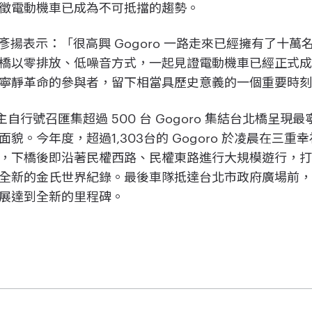
徵電動機車已成為不可抵擋的趨勢。
監陳彥揚表示：「很高興 Gogoro 一路走來已經擁有了十
橋以零排放、低噪音方式，一起見證電動機車已經正式
寧靜革命的參與者，留下相當具歷史意義的一個重要時
車主自行號召匯集超過 500 台 Gogoro 集結台北橋呈
貌。今年度，超過1,303台的 Gogoro 於凌晨在三
，下橋後即沿著民權西路、民權東路進行大規模遊行，
新的金氏世界紀錄。最後車隊抵達台北市政府廣場前，共同
展達到全新的里程碑。