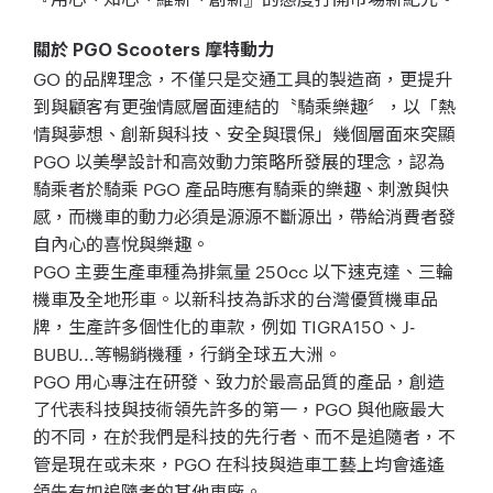
關於 PGO Scooters 摩特動力
GO 的品牌理念，不僅只是交通工具的製造商，更提升
到與顧客有更強情感層面連結的〝騎乘樂趣〞，以「熱
情與夢想、創新與科技、安全與環保」幾個層面來突顯
PGO 以美學設計和高效動力策略所發展的理念，認為
騎乘者於騎乘 PGO 產品時應有騎乘的樂趣、刺激與快
感，而機車的動力必須是源源不斷源出，帶給消費者發
自內心的喜悅與樂趣。
PGO 主要生產車種為排氣量 250cc 以下速克達、三輪
機車及全地形車。以新科技為訴求的台灣優質機車品
牌，生產許多個性化的車款，例如 TIGRA150、J-
BUBU...等暢銷機種，行銷全球五大洲。
PGO 用心專注在研發、致力於最高品質的產品，創造
了代表科技與技術領先許多的第一，PGO 與他廠最大
的不同，在於我們是科技的先行者、而不是追隨者，不
管是現在或未來，PGO 在科技與造車工藝上均會遙遙
領先有如追隨者的其他車廠。