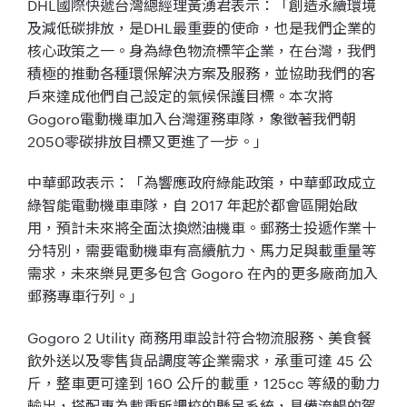
DHL國際快遞台灣總經理黃湧君表示：「創造永續環境
及減低碳排放，是DHL最重要的使命，也是我們企業的
核心政策之一。身為綠色物流標竿企業，在台灣，我們
積極的推動各種環保解決方案及服務，並協助我們的客
戶來達成他們自己設定的氣候保護目標。本次將
Gogoro電動機車加入台灣運務車隊，象徵著我們朝
2050零碳排放目標又更進了一步。」
中華郵政表示：「為響應政府綠能政策，中華郵政成立
綠智能電動機車車隊，自 2017 年起於都會區開始啟
用，預計未來將全面汰換燃油機車。郵務士投遞作業十
分特別，需要電動機車有高續航力、馬力足與載重量等
需求，未來樂見更多包含 Gogoro 在內的更多廠商加入
郵務專車行列。」
Gogoro 2 Utility 商務用車設計符合物流服務、美食餐
飲外送以及零售貨品調度等企業需求，承重可達 45 公
斤，整車更可達到 160 公斤的載重，125cc 等級的動力
輸出，搭配專為載重所調校的懸吊系統，具備流暢的駕