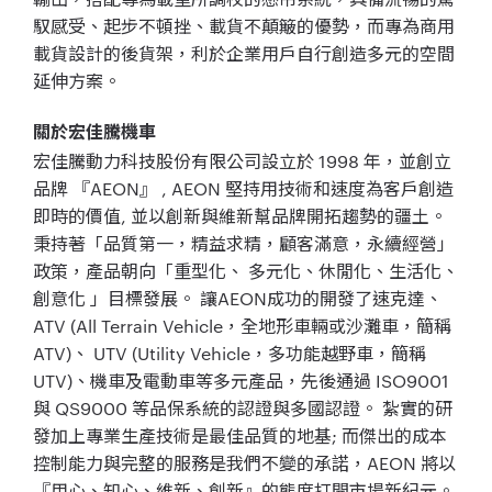
馭感受、起步不頓挫、載貨不顛簸的優勢，而專為商用
載貨設計的後貨架，利於企業用戶自行創造多元的空間
延伸方案。
關於宏佳騰機車
宏佳騰動力科技股份有限公司設立於 1998 年，並創立
品牌 『AEON』 , AEON 堅持用技術和速度為客戶創造
即時的價值, 並以創新與維新幫品牌開拓趨勢的疆土。
秉持著「品質第一，精益求精，顧客滿意，永續經營」
政策，產品朝向「重型化、 多元化、休閒化、生活化、
創意化 」目標發展。 讓AEON成功的開發了速克達、
ATV (All Terrain Vehicle，全地形車輛或沙灘車，簡稱
ATV)、 UTV (Utility Vehicle，多功能越野車，簡稱
UTV)、機車及電動車等多元產品，先後通過 ISO9001
與 QS9000 等品保系統的認證與多國認證。 紮實的研
發加上專業生產技術是最佳品質的地基; 而傑出的成本
控制能力與完整的服務是我們不變的承諾，AEON 將以
『用心、知心、維新、創新』的態度打開市場新紀元。