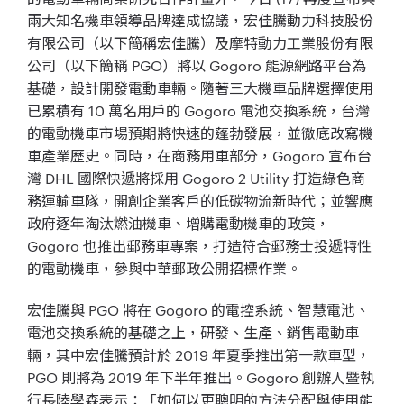
兩大知名機車領導品牌達成協議，宏佳騰動力科技股份
有限公司（以下簡稱宏佳騰）及摩特動力工業股份有限
公司（以下簡稱 PGO）將以 Gogoro 能源網路平台為
基礎，設計開發電動車輛。隨著三大機車品牌選擇使用
已累積有 10 萬名用戶的 Gogoro 電池交換系統，台灣
的電動機車市場預期將快速的蓬勃發展，並徹底改寫機
車產業歷史。同時，在商務用車部分，Gogoro 宣布台
灣 DHL 國際快遞將採用 Gogoro 2 Utility 打造綠色商
務運輸車隊，開創企業客戶的低碳物流新時代；並響應
政府逐年淘汰燃油機車、增購電動機車的政策，
Gogoro 也推出郵務車專案，打造符合郵務士投遞特性
的電動機車，參與中華郵政公開招標作業。
宏佳騰與 PGO 將在 Gogoro 的電控系統、智慧電池、
電池交換系統的基礎之上，研發、生產、銷售電動車
輛，其中宏佳騰預計於 2019 年夏季推出第一款車型，
PGO 則將為 2019 年下半年推出。Gogoro 創辦人暨執
行長陸學森表示：「如何以更聰明的方法分配與使用能