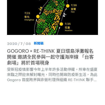
2020 / 7 / 08
新聞稿
GOGORO × RE-THINK 夏日環島淨灘報名
開催 邀請全民參與一起守護海岸線 「台客
劇場」將於首場現身
受新冠疫情影響今年上半年許多活動停擺，所幸在盛夏
來臨之際迎來解封曙光，同時也開啟防疫新生活，為此
Gogoro 首度跨界與非營利環保組織 RE-THINK 聯手，
以環島串連，於 7 月 18 日至 26 日期間啟動全台五場
淨灘 - 新北、桃園、彰化、花蓮與宜蘭場，讓民眾在解
封的新生活中開啟一段更有意義的旅行，一起熱血環島
淨灘吧！為消除沙灘上的海洋廢棄物，Gogoro 除了號