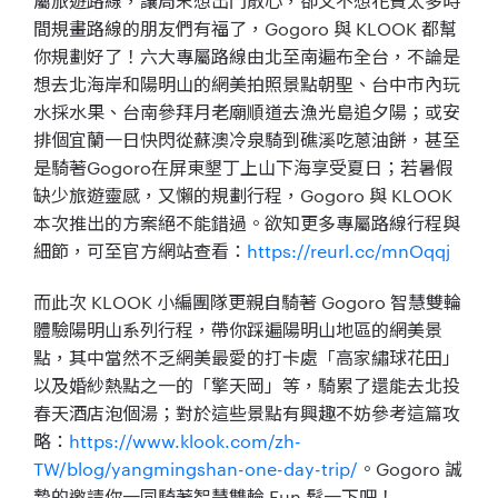
屬旅遊路線，讓周末想出門散心，卻又不想花費太多時
間規畫路線的朋友們有福了，Gogoro 與 KLOOK 都幫
你規劃好了！六大專屬路線由北至南遍布全台，不論是
想去北海岸和陽明山的網美拍照景點朝聖、台中市內玩
水採水果、台南參拜月老廟順道去漁光島追夕陽；或安
排個宜蘭一日快閃從蘇澳冷泉騎到礁溪吃蔥油餅，甚至
是騎著Gogoro在屏東墾丁上山下海享受夏日；若暑假
缺少旅遊靈感，又懶的規劃行程，Gogoro 與 KLOOK
本次推出的方案絕不能錯過。欲知更多專屬路線行程與
細節，可至官方網站查看：
https://reurl.cc/mnOqqj
而此次 KLOOK 小編團隊更親自騎著 Gogoro 智慧雙輪
體驗陽明山系列行程，帶你踩遍陽明山地區的網美景
點，其中當然不乏網美最愛的打卡處「高家繡球花田」
以及婚紗熱點之一的「擎天岡」等，騎累了還能去北投
春天酒店泡個湯；對於這些景點有興趣不妨參考這篇攻
略：
https://www.klook.com/zh-
TW/blog/yangmingshan-one-day-trip/
。Gogoro 誠
摯的邀請你一同騎著智慧雙輪 Fun 鬆一下吧！