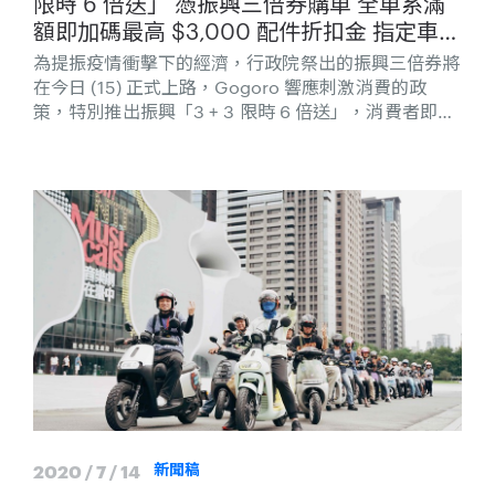
限時 6 倍送」 憑振興三倍券購車 全車系滿
額即加碼最高 $3,000 配件折扣金 指定車款
再享電池資費優惠最低首年月付 $299 騎到
為提振疫情衝擊下的經濟，行政院祭出的振興三倍券將
飽
在今日 (15) 正式上路，Gogoro 響應刺激消費的政
策，特別推出振興「3 + 3 限時 6 倍送」，消費者即日
起至 2020/8/31 止使用振興三倍券購買 Gogoro 全車
系，滿額即加碼最高 「$3,000 配件折扣金」，購買
Gogoro 指定車款再享電池資費優惠「最低首年月付
$299 騎到飽」，放大振興三倍券使用效益，等於消費
者僅需花費 $1,000 元即可享有最高 6 倍價值的優惠。
暑假期間想入手電動機車的民眾，可以好好利用手中的
振興三倍券，輕鬆享受 Gogoro 智慧雙輪帶來的騎乘
樂趣
2020 / 7 / 14
新聞稿