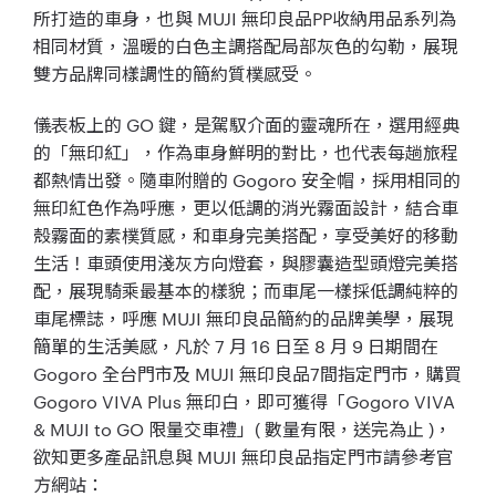
所打造的車身，也與 MUJI 無印良品PP收納用品系列為
相同材質，溫暖的白色主調搭配局部灰色的勾勒，展現
雙方品牌同樣調性的簡約質樸感受。
儀表板上的 GO 鍵，是駕馭介面的靈魂所在，選用經典
的「無印紅」，作為車身鮮明的對比，也代表每趟旅程
都熱情出發。隨車附贈的 Gogoro 安全帽，採用相同的
無印紅色作為呼應，更以低調的消光霧面設計，結合車
殼霧面的素樸質感，和車身完美搭配，享受美好的移動
生活！車頭使用淺灰方向燈套，與膠囊造型頭燈完美搭
配，展現騎乘最基本的樣貌；而車尾一樣採低調純粹的
車尾標誌，呼應 MUJI 無印良品簡約的品牌美學，展現
簡單的生活美感，凡於 7 月 16 日至 8 月 9 日期間在
Gogoro 全台門市及 MUJI 無印良品7間指定門市，購買
Gogoro VIVA Plus 無印白，即可獲得「Gogoro VIVA
& MUJI to GO 限量交車禮」( 數量有限，送完為止 )，
欲知更多產品訊息與 MUJI 無印良品指定門市請參考官
方網站：