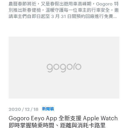
農曆春節將近，又是春假出遊用車高峰期，Gogoro 特
別推出新春健檢，溫暖守護每一位車主的行車安全，邀
請車主們自即日起至 3 月 31 日間預約回廠進行免費車
輛安全檢查服務，健檢項目包括 3 大系統檢修與 13 項
功能檢查，讓愛車在新春頻繁用車期間，能以最佳狀態
提供車主最愉悅的騎乘品質及最安心的旅程；而完成健
檢後還可參加新春開運抽獎，就有機會獲得萬元好禮：
「GOGORO x SUOMY 極輕量全罩式安全帽」（限量
5 頂）及其他數百個獎項，詳細活動參考網站說明
2020 / 12 / 18
新聞稿
Gogoro Eeyo App 全新支援 Apple Watch
即時掌握騎乘時間、距離與消耗卡路里