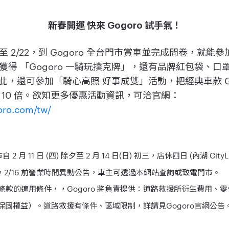
新春開運 快來 Gogoro 試手氣！
 2/22，到 Gogoro 全台門市賞車並完成問卷，就能
得 「Gogoro 一騎玩撲克牌」，還有品牌紅包袋、
如此，還可參加「騎心高照 好事成雙」活動，把經典車款 Go
 10 倍。欲知更多優惠活動資訊，可洽官網：
oro.com/tw/
月 11 日 (四) 除夕至 2 月 14 日(日) 初三，店休四日 (內湖 CityLi
)，2/16 前營業時間異動公告，車主可透過本網站查詢或致電門市。
固條款的適用條件，，Gogoro 將負責提供：道路救援所衍生費用、
固權益）。道路救援有條件、區域限制，詳請見Gogoro官網公告