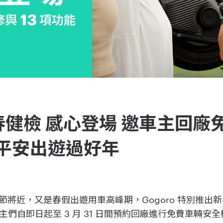
 新春健檢 感心登場 邀車主回廠
 平安出遊過好年
] 農曆春節將近，又是春假出遊用車高峰期，Gogoro 特別
們自即日起至 3 月 31 日間預約回廠進行免費車輛安