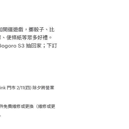
參加開運遊戲，擲骰子、比
口罩、便條紙等眾多好禮。
goro S3 抽回家；下訂
nk 門市 2/11(四) 除夕將營業
零件免費維修或更換（維修或更
。