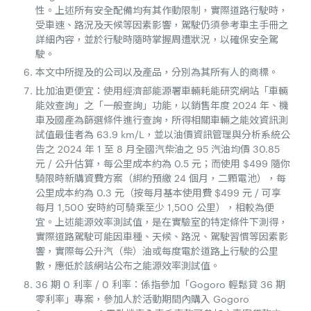
性。上述所有安全配備均有其作動限制，實際道路行駛時，
受車速、路況及天候等因素影響，駕駛仍須參考車主手冊之
詳細內容，並於行駛時隨時掌握周遭狀況，以確保安全駕
駛。
本文中所提及的公司以及產品，分別為其所有人的商標。
比加油更便宜：使用經濟部能源署車輛耗能研究網站「車輛
能效查詢」之「一般查詢」功能，以銷售年度 2024 年、機
車及國產為篩選條件進行查詢，所得相關車輛之能效資訊測
試值最佳者為 63.9 km/L，並以油價資訊管理與分析系統公
告之 2024 年 1 至 8 月全國汽柴油之 95 汽油均價 30.85
元 / 公升估算，每公里成本約為 0.5 元；而使用 $499 隨你
騎限時新購資費方案（綁約預繳 24 個月，二顆電池），每
公里成本約為 0.3 元（按每月基本使用費 $499 元 / 可享
每月 1,500 安時約可騎乘至少 1,500 公里），相較為便
宜。上述能源效率測試值，是在實驗室的特定條件下測得，
實際道路駕駛可能因車種、天候、路況、駕駛習慣等因素影
響，實際每公升汽（柴）油或每度電於道路上行駛的公里
數，應低於該網站公布之能源效率測試值。
36 期 0 利率 / 0 利率：係指參加「Gogoro 輕鬆貸 36 期
零利率」專案，參加人於活動期間內購入 Gogoro