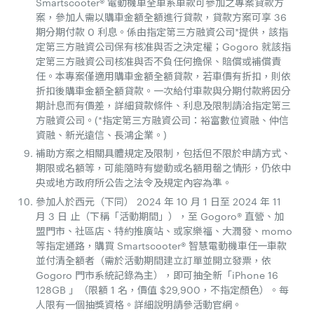
Smartscooter® 電動機車全車系車款可參加之專案貸款方
案，參加人需以購車金額全額進行貸款，貸款方案可享 36
期分期付款 0 利息。係由指定第三方融資公司*提供，該指
定第三方融資公司保有核准與否之決定權；Gogoro 就該指
定第三方融資公司核准與否不負任何擔保、賠償或補償責
任。本專案僅適用購車金額全額貸款，若車價有折扣，則依
折扣後購車金額全額貸款。一次給付車款與分期付款將因分
期計息而有價差，詳細貸款條件、利息及限制請洽指定第三
方融資公司。(*指定第三方融資公司：裕富數位資融、仲信
資融、新光遠信、長鴻企業。)
補助方案之相關具體規定及限制，包括但不限於申請方式、
期限或名額等，可能隨時有變動或名額用罄之情形，仍依中
央或地方政府所公告之法令及規定內容為準。
參加人於西元（下同） 2024 年 10 月 1 日至 2024 年 11
月 3 日 止（下稱「活動期間」），至 Gogoro® 直營、加
盟門市、社區店、特約推廣站、或家樂福、大潤發、momo
等指定通路，購買 Smartscooter® 智慧電動機車任一車款
並付清全額者（需於活動期間建立訂單並開立發票，依
Gogoro 門市系統記錄為主），即可抽全新「iPhone 16
128GB 」（限額 1 名，價值 $29,900，不指定顏色）。每
人限有一個抽獎資格。詳細說明請參活動官網。