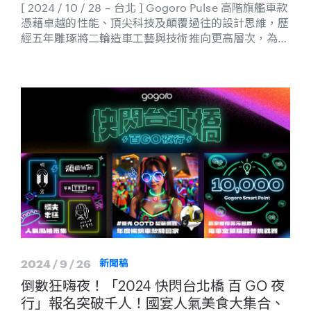
[ 2024 / 10 / 28 – 台北 ] Gogoro Pulse 高階旗艦車款
憑藉卓越的性能、頂尖科技及顛覆過往的設計思維，歷
經五年雕琢將二輪造車工藝與技術推向更高層次，為智
慧電動機車開拓全新道路。Gogoro 邀請三位頂尖運動
家 —— 莊智淵、孫振、林士懿，親身演繹 Gogoro
Pulse “First or Nothing” 挑戰極限、堅定前行的理
念，探究各自的人生故事中，成為「走在前面的人」的
生命軌跡。
2024 / 9 / 26
新聞稿
倒數狂嗨夜！「2024 快閃台北橋 百 GO 夜
行」報名突破千人！國宴人氣美食大集合、