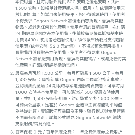
本使用量，且每月額外提供 500 安時之優惠安時，共計
1,500 安時。如帳單計費週期未滿 1 個月，則依實際使用天
數比例計算。如當月未使用完畢，恕不得遞延使用。使用者
不得要求 Gogoro Network 將優惠內容折現、替換為其他
物品、或減免任何其他費用。使用者須於首期帳單一次付清
24 期優惠期間之基本使用費，後續於每期帳單抵扣基本使
用費 $499，使用者若超額使用，須依帳單所載另支付超額
使用費 (依每安時 ＄2.3 元計價），不得以預繳費用扣抵。
預繳費用係預繳基本使用費，使用者不得要求 Gogoro
Network 將預繳費用折現、替換為其他物品、或減免任何其
他費用。詳細說明請參活動官網。
最高每月可騎 1,500 公里：每月可騎乘 1,500 公里 = 每月
1,500 安時 ：係指新購 Gogoro 白牌二顆電池指定車款，
並認購綁約繳清 24 期限時專案電池服務資費者，可享每月
1,000 安時基本使用量，再加碼贈送 500 優惠安時使用
量，共計 1,500 安時使用量，約可騎乘至少 1,500 公里。
可騎乘公里數，是基於 Gogoro 全體車主實際能耗平均值
為基礎計算，實際狀況可能因為車種、騎行模式與使用習慣
不同而有所區別，試算公式詳見 Gogoro Network® 網站：
支援服務/常見問題。
首年保養 0 元 / 首年保養免費：一年免費保養券之費用折