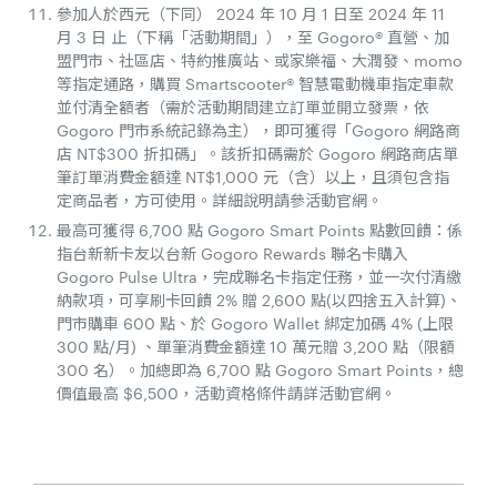
參加人於西元（下同） 2024 年 10 月 1 日至 2024 年 11
月 3 日 止（下稱「活動期間」），至 Gogoro® 直營、加
盟門市、社區店、特約推廣站、或家樂福、大潤發、momo
等指定通路，購買 Smartscooter® 智慧電動機車指定車款
並付清全額者（需於活動期間建立訂單並開立發票，依
Gogoro 門市系統記錄為主），即可獲得「Gogoro 網路商
店 NT$300 折扣碼」。該折扣碼需於 Gogoro 網路商店單
筆訂單消費金額達 NT$1,000 元（含）以上，且須包含指
定商品者，方可使用。詳細說明請參活動官網。
最高可獲得 6,700 點 Gogoro Smart Points 點數回饋：係
指台新新卡友以台新 Gogoro Rewards 聯名卡購入
Gogoro Pulse Ultra，完成聯名卡指定任務，並一次付清繳
納款項，可享刷卡回饋 2% 贈 2,600 點(以四捨五入計算)、
門市購車 600 點、於 Gogoro Wallet 綁定加碼 4% (上限
300 點/月) 、單筆消費金額達 10 萬元贈 3,200 點（限額
300 名）。加總即為 6,700 點 Gogoro Smart Points，總
價值最高 $6,500，活動資格條件請詳活動官網。