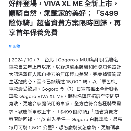
好評登場，VIVA XL ME 全新上市，
順騎自然，乘載家的美好；「$499
隨你騎」超省資費方案限時回歸，再
享首年保養免費
新聞稿
[ 2024 / 10 / 7 – 台北 ] Gogoro x MUJI無印良品聯名
車款自去年上市以來，以舒適騎乘體驗和國際知名設計
大師深澤直人親自操刀的無印經典美學，完美擄獲質感
生活控的心，至今已熱銷逾 15,000 輛，以「原色棕」
車款最受歡迎。Gogoro 今（7）日宣布推出全新聯名
車款 Gogoro VIVA XL ME，將聯名陣容拓展至空間更
寬敞、更適合家庭使用的車系，全方位符合各種騎乘需
1
求。歡慶新車款上市，「$499 隨你騎」
超省資費方
案限時回歸，11/3 前入手任一 Gogoro 白牌車款，最高
2
每月可騎 1,500 公里
，想怎麼騎就怎麼騎，更加碼享