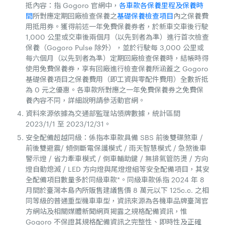
抵內容：指 Gogoro 官網中，
各車款各保養里程及保養時
間
所對應定期回廠檢查保養之
基礎保養檢查項目
內之保養費
用抵用券。獲得前述一年免費保養券者，於新車交車後行駛
1,000 公里或交車後兩個月（以先到者為準）進行首次檢查
保養（Gogoro Pulse 除外），並於行駛每 3,000 公里或
每六個月（以先到者為準）定期回廠檢查保養時，結帳時得
使用免費保養券，享有回廠進行檢查保養所涵蓋之 Gogoro
基礎保養項目之保養費用（即工資與零配件費用）全數折抵
為 0 元之優惠。各車款所對應之一年免費保養券之免費保
養內容不同，詳細說明請參活動官網。
資料來源依據為交通部監理站領牌數據，統計區間
2023/1/1 至 2023/12/31。
安全配備超越同級：係指本車款具備 SBS 前後雙碟煞車 /
前後雙避震/ 傾倒斷電保護模式 / 雨天智慧模式 / 急煞後車
警示燈 / 省力牽車模式 / 倒車輔助鍵 / 無排氣管防燙 / 方向
燈自動熄滅 / LED 方向燈與尾燈燈組等安全配備項目，其安
全配備項目數量多於同級車款*。同級車款係指 2024 年 8
月間於臺灣本島內所販售建議售價 8 萬元以下 125c.c. 之相
同等級的普通重型機車車型，資訊來源為各機車品牌臺灣官
方網站及相關媒體新聞網頁揭露之規格配備資訊，惟
Gogoro 不保證其規格配備資訊之完整性、即時性及正確