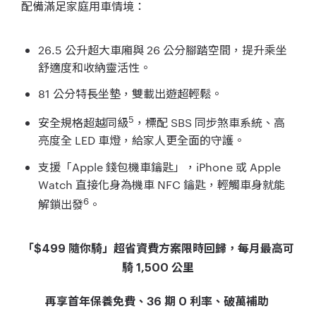
配備滿足家庭用車情境：
26.5 公升超大車廂與 26 公分腳踏空間，提升乘坐
舒適度和收納靈活性。
81 公分特長坐墊，雙載出遊超輕鬆。
5
安全規格超越同級
，標配 SBS 同步煞車系統、高
亮度全 LED 車燈，給家人更全面的守護。
支援「Apple 錢包機車鑰匙」，iPhone 或 Apple
Watch 直接化身為機車 NFC 鑰匙，輕觸車身就能
6
解鎖出發
。
「$499 隨你騎」超省資費方案限時回歸，每月最高可
騎 1,500 公里
再享首年保養免費、36 期 0 利率、破萬補助