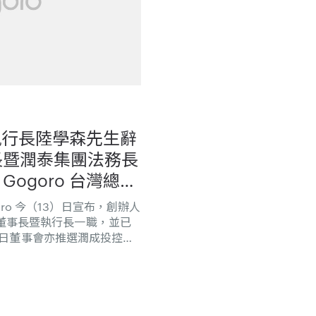
暨執行長陸學森先生辭
長暨潤泰集團法務長
ogoro 台灣總經
執行長
] Gogoro 今（13）日宣布，創辦人
辭任董事長暨執行長一職，並已
日董事會亦推選潤成投控董
接任 Gogoro 董事長、
接任 Gogoro 代理執行長。