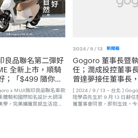
2024 / 9 / 13
新聞稿
JI無印良品聯名第二彈好
Gogoro 董事長
 ME 全新上市，順騎
任；潤成投控董事
；「$499 隨你
曾達夢接任董事長，G
限時回歸，再享首年
理姜家煒接任代理
] Gogoro x MUJI無印良品聯名車款
[ 2024 / 9 / 13 – 台北 
乘體驗和國際知名設計大師深
陸學森先生於 9 月 13 日
美學，完美擄獲質感生活控的
獲董事會同意，即刻生效。今
0 輛，以「原色棕」車款最受歡
事長暨潤泰集團法務長曾達夢先生
布推出全新聯名車款 Gogoro
原 Gogoro 台灣總經理姜家煒
陣容拓展至空間更寬敞、更適合家庭
種騎乘需求。歡慶新車款上
資費方案限時回歸，11/3 前入