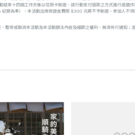
/5 活動結束十四個工作天後以信用卡刷退、該行動支付退款之方式進行退還作業
ro 紀錄為準），本活動出席保證金費用 $300 元將不予刷退，參加人不得以
、調整、暫停或取消本活動及本活動辦法內容及細節之權利，無須另行通知；