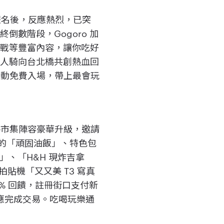
報名後，反應熱烈，已突
數階段，Gogoro 加
挑戰等豐富內容，讓你吃好
群人騎向台北橋共創熱血回
，活動免費入場，帶上最會玩
格市集陣容豪華升級，邀請
味的「頑固油飯」、特色包
」、「H&H 現炸吉拿
貼機「又又美 T3 寫真
% 回饋，註冊街口支付新
感應完成交易。吃喝玩樂通