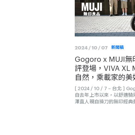
2024 / 10 / 07
新聞稿
Gogoro x MU
評登場，VIVA XL
自然，乘載家的美好
騎」超省資費方案
[ 2024 / 10 / 7 – 台北 
保養免費
自去年上市以來，以舒適騎
澤直人親自操刀的無印經典
心，至今已熱銷逾 15,00
迎。Gogoro 今（7）日宣
VIVA XL ME，將聯名
使用的車系，全方位符合各
市，「$499 隨你騎」超省