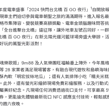
1
 台北 ] 年度電車盛事「2024 快閃台北橋 百 GO 夜行」
自開放
現車主們迫切參與電車朝聖之旅的滿滿期待。進入報名最終倒
格市集陣容、變裝競賽高額獎勵、電車金頭腦趣味問答
「全台進擊台北橋」遠征隊，讓外地車友號召同好，一
快閃台北橋 百 GO 夜行」在新北陽光運河籃球場旁盛大舉辦
好玩的萬聖光影派對！
魂樂歌姬」9m88 及人氣樂團旺福輪番上陣外，今年風
等 28 家業者滿足現場饕客，有融合現代遊牧和島嶼海
、外酥內軟「明宏拔絲地瓜」；還有人氣排隊小吃「糯夫米糕
等。此外，還有螢光彩繪師現場免費彩繪服務，以及行動式拍
屬美好紀念。凡現場任何消費透過街口支付，可享最高 5
新戶券，更能搶先體驗最新街口 NFC 感應支付技術，輕鬆
l 的週六夜晚。