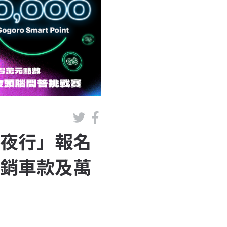
O 夜行」報名
暢銷車款及萬