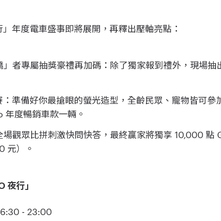
 夜行」年度電車盛事即將展開，再釋出壓軸亮點：
橋」者專屬抽獎豪禮再加碼：除了獨家報到禮外，現場抽
裝競賽：準備好你最搶眼的螢光造型，全齡民眾、寵物皆可
ro 年度暢銷車款一輛。
觀眾比拼刺激快問快答，最終贏家將獨享 10,000 點 Gog
000 元）。
O 夜行」
30 - 23:00