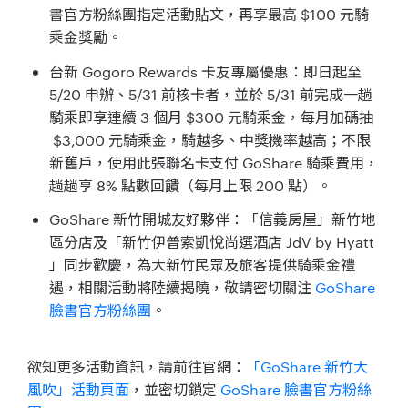
書官方粉絲團指定活動貼文，再享最高 $100 元騎
乘金獎勵。
台新 Gogoro Rewards 卡友專屬優惠：即日起至
5/20 申辦、5/31 前核卡者，並於 5/31 前完成一趟
騎乘即享連續 3 個月 $300 元騎乘金，每月加碼抽
$3,000 元騎乘金，騎越多、中獎機率越高；不限
新舊戶，使用此張聯名卡支付 GoShare 騎乘費用，
趟趟享 8% 點數回饋（每月上限 200 點）。
GoShare 新竹開城友好夥伴：「信義房屋」新竹地
區分店及「新竹伊普索凱悅尚選酒店 JdV by Hyatt
」同步歡慶，為大新竹民眾及旅客提供騎乘金禮
遇，相關活動將陸續揭曉，敬請密切關注
GoShare
臉書官方粉絲團
。
欲知更多活動資訊，請前往官網：
「GoShare 新竹大
風吹」活動頁面
，並密切鎖定
GoShare 臉書官方粉絲