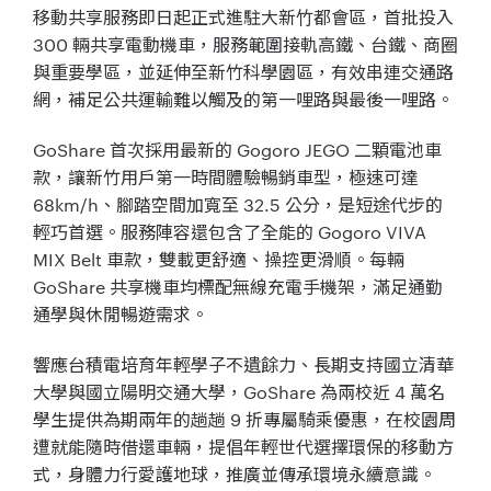
移動共享服務即日起正式進駐大新⽵都會區，首批投入
300 輛共享電動機車，服務範圍接軌高鐵、台鐵、商圈
與重要學區，並延伸至新竹科學園區，有效串連交通路
網，補足公共運輸難以觸及的第一哩路與最後一哩路。
GoShare 首次採用最新的 Gogoro JEGO 二顆電池車
款，讓新竹用戶第一時間體驗暢銷車型，極速可達
68km/h、腳踏空間加寬至 32.5 公分，是短途代步的
輕巧首選。服務陣容還包含了全能的 Gogoro VIVA
MIX Belt 車款，雙載更舒適、操控更滑順。每輛
GoShare 共享機車均標配無線充電手機架，滿足通勤
通學與休閒暢遊需求。
響應台積電培育年輕學子不遺餘力、長期支持國立清華
大學與國立陽明交通大學，GoShare 為兩校近 4 萬名
學生提供為期兩年的趟趟 9 折專屬騎乘優惠，在校園周
遭就能隨時借還車輛，提倡年輕世代選擇環保的移動方
式，身體力行愛護地球，推廣並傳承環境永續意識。