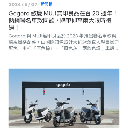
2024 / 5 / 07
新聞稿
Gogoro 歡慶 MUJI無印良品在台 20 週年！
熱銷聯名車款同歡，購車即享兩大限時禮
遇！
Gogoro 與 MUJI無印良品於 2023 年推出聯名車款與
騎乘風格配件，由國際知名設計大師深澤直人親自操刀
配色，主打「原色棕」、「原色灰」兩款色調；車殼部
分元件更首次使用 PCR PP (Post-Consumer
Recycled Polypropylene) 回收再生原料，融合舒適騎
乘體驗與無印經典美學，掀起全新永續移動風潮。
Gogoro x MUJI無印良品聯名車款上市不到一年已熱銷
逾 15,000 台，其中以「原色棕」車款最受歡迎。