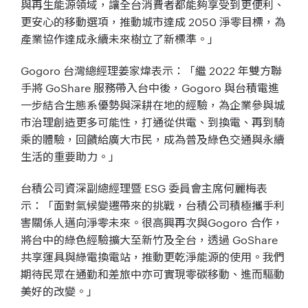
與再生能源領域，讓全台消費者都能夠享受到更便利、
更安心的移動選項，推動城市達成 2050 淨零目標，為
產業協作達成永續未來樹立了新標準。」
Gogoro 台灣總經理姜家煒表示：「繼 2022 年雙方聯
手將 GoShare 服務帶入台中後，Gogoro 與台積電進
一步結合生態系優勢與深耕在地的經驗，為企業參與城
市治理創造更多可能性，打通從供電、到換電、再到騎
乘的體驗，回饋給廣大市民，成為普及綠色交通與永續
生活的重要助力。」
台積公司資深副總經理暨 ESG 委員會主席何麗梅表
示：「面對氣候變遷帶來的挑戰，台積公司積極攜手利
害關係人邁向淨零未來。很高興再次與Gogoro 合作，
將台中的綠色經驗擴大至新竹及全台，透過 GoShare
共享運具與綠電換電站，推動更乾淨能源的使用。我們
期待民眾在通勤和差旅中亦可實現零碳移動、進而驅動
美好的改變。」