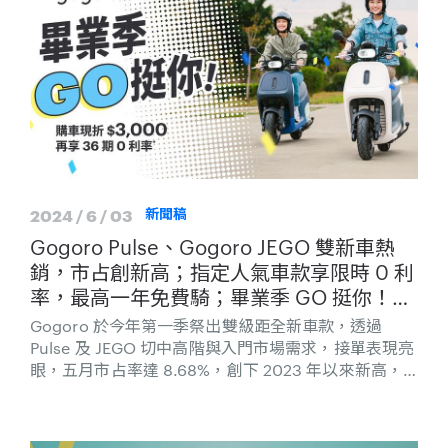
2024 / 6 / 03
新聞稿
Gogoro Pulse、Gogoro JEGO 雙新車熱
銷，市占創新高；指定人氣車款享限時 0 利
率，最高一年免費騎；畢業季 GO 挺你！學
生購車加碼現折 $3,000
Gogoro 於今年第一季祭出雙級距全新車款，透過
Pulse 及 JEGO 切中高階與入門市場需求，接單表現亮
眼，五月市占率達 8.68%，創下 2023 年以來新高，
並帶動整體電動機車銷量較上月大增 64%。其中
Gogoro JEGO 上市三個月銷量突破一萬台，將成為今
年上半年電動機車銷售冠軍；JEGO 五月領牌達 2,562