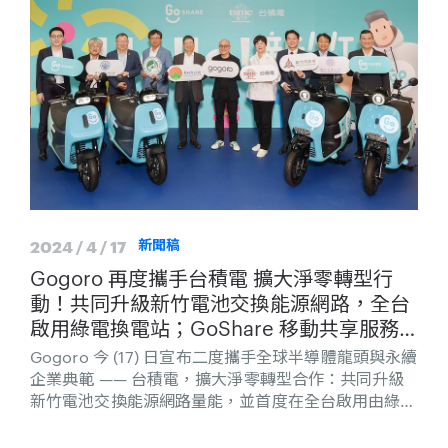
輛，不僅是五月電動機車銷售冠軍，更搶進全機車市場
領牌數前五強。Gogoro Pulse 訂單累積近 2,500 張，
將於近期開始交車。
2024 / 4 / 17
新聞稿
Gogoro 再度攜手台積電 擴大淨零轉型行
動！共同升級新竹電池交換能源網路，全台
啟用綠電換電站；GoShare 移動共享服務
進駐新竹，導入最新 Gogoro JEGO 車款
Gogoro 今 (17) 日宣布二度攜手全球半導體龍頭與永續
企業典範 —— 台積電，擴大淨零轉型合作：共同升級
新竹電池交換能源網路量能，並首度在全台啟用由綠電
供電的 GoStation；同時將 GoShare「隨借隨還」移
動共享服務帶進新竹，採用最新 Gogoro JEGO 車款與