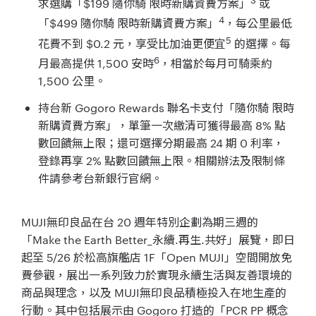
求選購「$199 隨你騎 限時新購資費方案」
或
4
「$499 隨你騎 限時新購資費方案」
，每公里最低
5
花費不到 $0.2 元，享受比加油更便宜
的選擇。每
6
月最高提供 1,500 安時
，相當於每月可騎乘約
1,500 公里。
持台新 Gogoro Rewards 聯名卡支付「隨你騎 限時
新購資費方案」，單筆一次繳清可獲得最高 8% 點
數回饋無上限；還可選擇分期最高 24 期 0 利率，
登錄再享 2% 點數回饋無上限。相關辦法及限制條
件請參考台新銀行官網。
MUJI無印良品在台 20 週年特別企劃為期三週的
「Make the Earth Better_永續.再生.共好」展覽，即日
起至 5/26 於松高旗艦店 1F「Open MUJI」空間開放免
費參觀，展出一系列致力於實現永續生活與友善環境的
商品與理念，以及 MUJI無印良品積極投入在地生產的
行動。其中包括展示由 Gogoro 打造的「PCR PP 概念