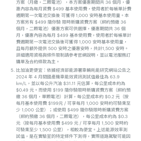
方案（月繳，二顆電池），本方案優惠期間共 36 個月，優
惠內容為每月資費 $499 基本使用費，使用者於每帳單計費
週期第一次電池交換後 可獲得 1,000 安時基本使用量。本
方案另有 $499 隨你騎 限時新購資費方案（綁約預繳 36
個月，二顆電池）優惠方案可供選擇，優惠期間共 36 個
月，優惠內容為每月 $499 基本使用費，使用者於每帳單計
費週期第一次電池交換後可獲得 1,000 安時基本使用量，
且每月額外提供 500 安時之優惠安時，共計1,500 安時。
詳細適用資格與條件限制請參考官網說明，並以電池服務訂
購單及合約條款為主。
比加油更便宜：依據經濟部能源署車輛耗能研究網站公告之
2024 年 4 月間國產機車能效資訊測試值最佳為 63.9
km/L，並以每公升汽油 $31.11 元估算，每公里成本約為
$0.49 元。而使用 $199 隨你騎限時新購資費方案（綁約預
繳 36 個月，單顆電池）計算，每公里成本約 $0.2 元（按
每月基本使用費 $199元 / 可享每月 1,000 安時約可騎乘至
少 1,000 公里）；或使用 $499 隨你騎限時新購資費方案
（綁約預繳 36 個月，二顆電池），每公里成本約為 $0.3
元（按每月基本使用費 $499 元 / 可享每月 1,500 安時約
可騎乘至少 1,500 公里），相較為便宜。上述能源效率測
試值，是在實驗室的特定條件下測得，實際道路駕駛可能因