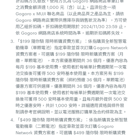
折扣碼方式發放。使用方式為 Gogoro 網路商店單筆訂單
之消費金額須達 1,000 元（含）以上，且須包含一項
Gogoro x MUJI 聯名商品（以此商品頁之產品為主，請依
Gogoro 網路商店實際供應庫存與銷售狀況為準），方可使
用乙組折扣碼。折扣碼使用期限於 2024/11/30 23:59 止，
依 Gogoro 網路商店系統時間為準，逾期折扣碼將失效。
「$199 隨你騎 限時新購資費方案」：係指購買全新智慧電
動機車（單顆電池）指定車款並首次訂購Ｇogoro Network
資費方案者，可選購 $199 隨你騎 限時新購資費方案（月
繳，單顆電池） ，本方案優惠期間共 36 個月，優惠內容為
每月 $199 基本使用費，使用者於每帳單計費週期第一次電
池交換後可獲得 500 安時基本使用量。本方案另有 $199
隨你騎 限時新購資費方案（綁約預繳 36 個月，單顆電池）
優惠方案可供選擇，優惠期間共 36 個月，優惠內容為每月
$199 基本使用費，使用者於每帳單計費週期第一次電池交
換後可獲得 500 安時基本使用量，且每月額外提供 500 安
時之優惠安時，共計 1,000 安時。詳細適用資格與條件限
制請參考官網說明，並以電池服務訂購單及合約條款為主。
「$499 隨你騎 限時新購資費方案」：係指新購買全新智慧
電動機車（二顆電池）指定車款並首次訂購Ｇogoro
Network 資費方案者，可選購 $499 隨你騎 限時新購資費