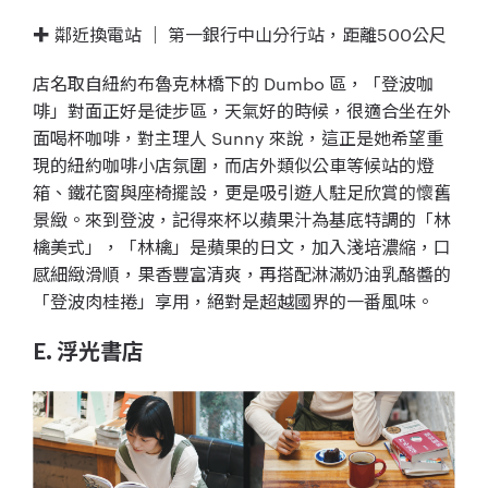
✚ 鄰近換電站 ｜ 第一銀行中山分行站，距離500公尺
店名取自紐約布魯克林橋下的 Dumbo 區，「登波咖
啡」對面正好是徒步區，天氣好的時候，很適合坐在外
面喝杯咖啡，對主理人 Sunny 來說，這正是她希望重
現的紐約咖啡小店氛圍，而店外類似公車等候站的燈
箱、鐵花窗與座椅擺設，更是吸引遊人駐足欣賞的懷舊
景緻。來到登波，記得來杯以蘋果汁為基底特調的「林
檎美式」，「林檎」是蘋果的日文，加入淺培濃縮，口
感細緻滑順，果香豐富清爽，再搭配淋滿奶油乳酪醬的
「登波肉桂捲」享用，絕對是超越國界的一番風味。
E. 浮光書店