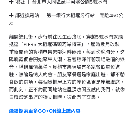
✚ 地址 ｜ 台北市大同區延平河濱公園5號水門
✚ 鄰近換電站 ｜ 第一銀行大稻埕分行站，距離450公
尺
離開迪化街，步行前往民生西路底，穿越5號水門就能
抵達「PIER5 大稻埕碼頭河岸特區」。歷時數月改裝，
重新開幕的貨櫃市集緊鄰河畔碼頭，每到傍晚時分，夕
陽晚霞便會開始聚集人潮，看著餘暉伴著現場駐唱的樂
音，堪稱風情萬種。貨櫃市集現場有多家餐飲單位進
駐，無論是情人約會、朋友聚餐還是家庭出遊，都不愁
食飲的選項，每個貨櫃屋上方的座位區更是座無虛席，
而此刻，正不約而同地站在屋頂敞開五感的我們，就像
白熾燈泡串連的獨立櫃體，彼此有了交集。
繼續探索更多GO+ON線上誌內容