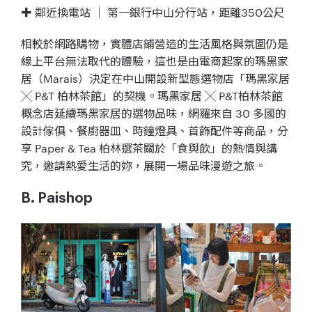
✚ 鄰近換電站 ｜ 第一銀行中山分行站，距離350公尺
相較於網路購物，實體店鋪營造的生活風格與氛圍仍是
線上平台無法取代的體驗，這也是由電商起家的瑪黑家
居（Marais）決定在中山開設新型態選物店「瑪黑家居
╳ P&T 柏林茶館」的契機。瑪黑家居 ╳ P&T柏林茶館
概念店延續瑪黑家居的選物品味，網羅來自 30 多國的
設計傢俱、餐廚器皿、時鐘燈具、首飾配件等商品，分
享 Paper & Tea 柏林選茶關於「食與飲」的熱情與講
究，邀請熱愛生活的妳，展開一場品味漫遊之旅。
B. Paishop