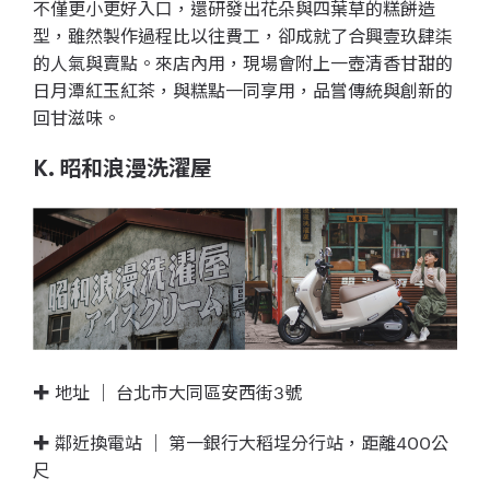
不僅更小更好入口，還研發出花朵與四葉草的糕餅造
型，雖然製作過程比以往費工，卻成就了合興壹玖肆柒
的人氣與賣點。來店內用，現場會附上一壺清香甘甜的
日月潭紅玉紅茶，與糕點一同享用，品嘗傳統與創新的
回甘滋味。
K. 昭和浪漫洗濯屋
✚ 地址 ｜ 台北市大同區安西街3號
✚ 鄰近換電站 ｜ 第一銀行大稻埕分行站，距離400公
尺