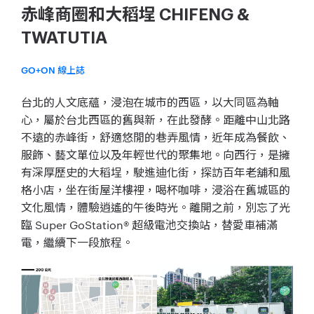
赤峰商圈和大稻埕 CHIFENG &
TWATUTIA
GO+ON 線上誌
台北的人文底蘊，浸泡在城市的西區，以大同區為軸
心，屬於台北西區的舊與新，在此發酵。距離中山北路
不遠的赤峰街，舒適悠閒的巷弄風情，近年成為餐飲、
服飾、藝文單位以及年輕世代的聚集地。向西行，是擁
有深厚歷史的大稻埕，駛進迪化街，探訪百年老舖和風
格小店，坐在街屋洋樓裡，喝杯咖啡，浸浴在舊城區的
文化風情，體驗逍遙的午後時光。離開之前，別忘了光
臨 Super GoStation® 超級電池交換站，替愛車補滿
電，繼續下一段旅程。