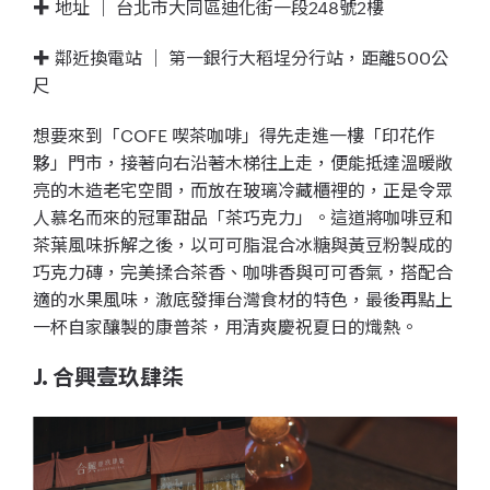
✚ 地址 ｜ 台北市大同區迪化街一段248號2樓
✚ 鄰近換電站 ｜ 第一銀行大稻埕分行站，距離500公
尺
想要來到「COFE 喫茶咖啡」得先走進一樓「印花作
夥」門市，接著向右沿著木梯往上走，便能抵達溫暖敞
亮的木造老宅空間，而放在玻璃冷藏櫃裡的，正是令眾
人慕名而來的冠軍甜品「茶巧克力」。這道將咖啡豆和
茶葉風味拆解之後，以可可脂混合冰糖與黃豆粉製成的
巧克力磚，完美揉合茶香、咖啡香與可可香氣，搭配合
適的水果風味，澈底發揮台灣食材的特色，最後再點上
一杯自家釀製的康普茶，用清爽慶祝夏日的熾熱。
J. 合興壹玖肆柒