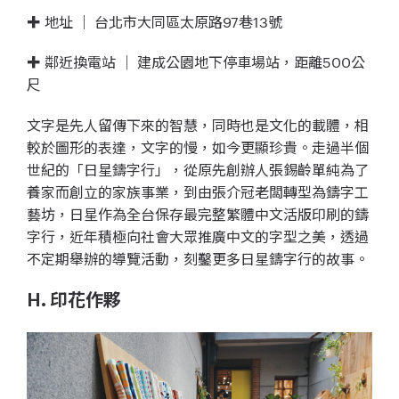
✚ 地址 ｜ 台北市大同區太原路97巷13號
✚ 鄰近換電站 ｜ 建成公園地下停車場站，距離500公
尺
文字是先人留傳下來的智慧，同時也是文化的載體，相
較於圖形的表達，文字的慢，如今更顯珍貴。走過半個
世紀的「日星鑄字行」，從原先創辦人張錫齡單純為了
養家而創立的家族事業，到由張介冠老闆轉型為鑄字工
藝坊，日星作為全台保存最完整繁體中文活版印刷的鑄
字行，近年積極向社會大眾推廣中文的字型之美，透過
不定期舉辦的導覽活動，刻鑿更多日星鑄字行的故事。
H. 印花作夥