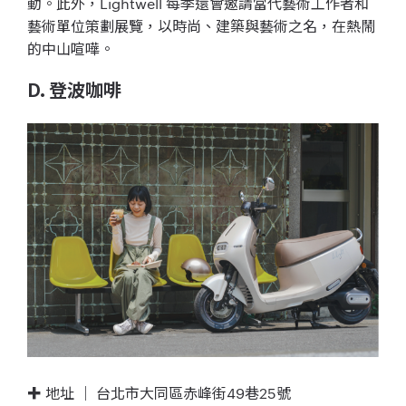
動。此外，Lightwell 每季還會邀請當代藝術工作者和
藝術單位策劃展覽，以時尚、建築與藝術之名，在熱鬧
的中山喧嘩。
D. 登波咖啡
✚ 地址 ｜ 台北市大同區赤峰街49巷25號