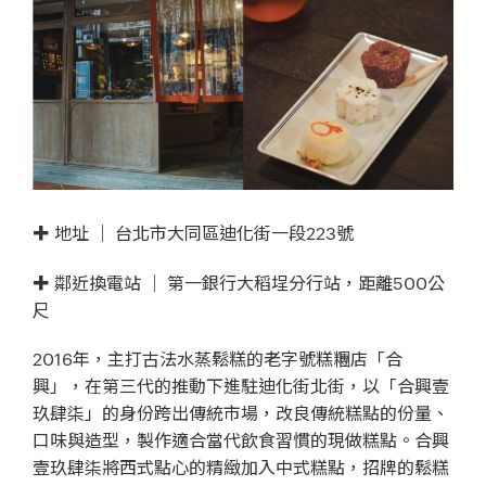
✚ 地址 ｜ 台北市大同區迪化街一段223號
✚ 鄰近換電站 ｜ 第一銀行大稻埕分行站，距離500公
尺
2016年，主打古法水蒸鬆糕的老字號糕糰店「合
興」，在第三代的推動下進駐迪化街北街，以「合興壹
玖肆柒」的身份跨出傳統市場，改良傳統糕點的份量、
口味與造型，製作適合當代飲食習慣的現做糕點。合興
壹玖肆柒將西式點心的精緻加入中式糕點，招牌的鬆糕