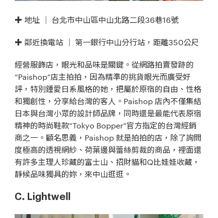
✚ 地址 ｜ 台北市中山區中山北路二段36巷16號
✚ 鄰近換電站 ｜ 第一銀行中山分行站，距離350公尺
經營服飾店，眼光和品味是關鍵。從網路拍賣發跡的
“Paishop”店主拍拍，因為精準的挑貨眼光而廣受好
評，特別鍾愛日系風格的她，把屬於原宿的自由、性格
和獨創性，分享給台灣的客人。Paishop 店內不僅集結
日本與台灣小眾的設計師品牌，同時還是最能代表原宿
精神的時尚鞋款“Tokyo Bopper”官方指定的台灣經銷
商之一。顧名思義，Paishop 就是拍拍的店，除了詢問
度極高的透視網紗、荷葉邊與蕾絲剪裁的商品，裡面還
有許多主理人珍藏的富士山、招財貓和Q比娃娃收藏，
靜候品味獨具的妳，來中山逛逛。
C. Lightwell