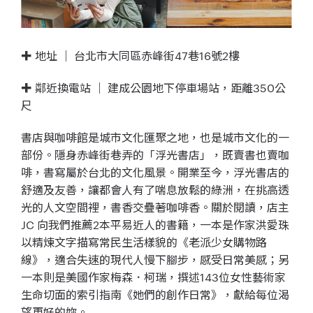
✚ 地址 ｜ 台北市大同區赤峰街47巷16號2樓
✚ 鄰近換電站 ｜ 建成公園地下停車場站，距離350公
尺
書店與咖啡館是城市文化匯聚之地，也是城市文化的一
部份。隱身赤峰街巷弄的「浮光書店」，既賣書也賣咖
啡，書寫屬於台北的文化風景。開業至今，浮光書店的
舒適及友善，讓都會人有了喘息放鬆的綠洲，在挑高透
光的人文空間裡，書香交疊著咖啡香。關於閱讀，店主
JC 向我們推薦2本平易近人的書籍，一本是作家洪愛珠
以精煉文字描寫常民生活樣貌的《老派少女購物路
線》，適合失速的現代人慢下腳步，感受日常美感；另
一本則是美國作家梅森．柯瑞，撰述143位女性藝術家
生命切面的索引指南《她們的創作日常》，獻給每位渴
望更好的妳。