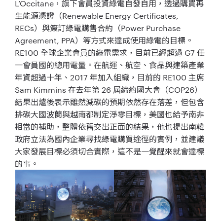
L’Occitane，旗下會員投資綠電自發自用，透過購買再
生能源憑證（Renewable Energy Certificates,
RECs）與簽訂綠電購售合約（Power Purchase
Agreement, PPA）等方式來達成使用綠電的目標。
RE100 全球企業會員的綠電需求，目前已經超過 G7 任
一會員國的總用電量。在航運、航空、食品與建築產業
年資超過十年、2017 年加入組織，目前的 RE100 主席
Sam Kimmins 在去年第 26 屆締約國大會（COP26）
結果出爐後表示雖然減碳的預期依然存在落差，但包含
排碳大國波蘭與越南都制定淨零目標，美國也給予南非
相當的補助，整體依舊交出正面的結果，他也提出南韓
政府立法為國內企業尋找綠電購買途徑的實例，並建議
大家發展目標必須切合實際，這不是一覺醒來就會達標
的事。