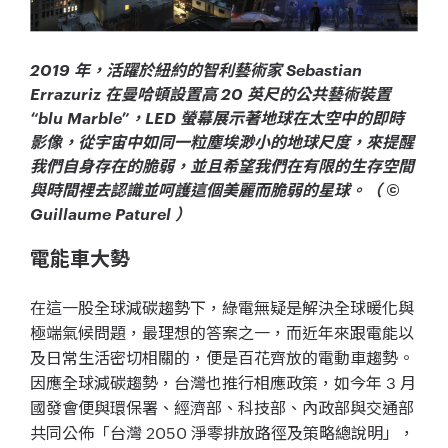
2019 年，活躍於紐約的智利藝術家 Sebastian
Errazuriz 在曼哈頓設置高 20 英尺的公共藝術裝置
“blu Marble”，LED 螢幕展示著地球在太空中的即時
影像，從宇宙中如同一粒塵埃渺小的地球尺度，來提醒
我們自身存在的脆弱，並且希望我們在有限的生存空間
與時間裡去認識並呵護這個美麗而脆弱的星球。（ ©
Guillaume Paturel ）
電能車大勢
在這一股全球減碳趨勢下，綠電無疑是解決全球暖化與
極端氣候問題，最理想的答案之一，而近年來跟電能以
及日常生活密切相關的，便是百花齊放的電動車趨勢。
因應全球減碳趨勢，台灣也推行相應政策，如今年 3 月
國發會便與環保署、經濟部、科技部、內政部與交通部
共同公佈「台灣 2050 淨零排放路徑及策略總說明」，