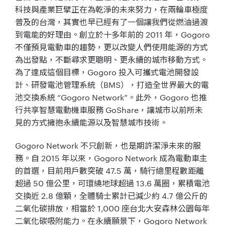
科技與產業巨擘正在為乾淨的未來努力，在兩輪車極度
普及的台灣，其實也早已經有了一個讓我們從燃油過渡
到電能的好理由。創立於十多年前的 2011 年，Gogoro
不僅預見電動車的趨勢，更以改變人們使用能源的方式
為出發點，不斷尋求更聰明、更永續的城市移動方式。
為了達成這個目標，Gogoro 投入可攜式電池開發設
計、研發電池管理系統（BMS），打造全世界最大的電
池交換系統 “Gogoro Network”。此外，Gogoro 也推
行共享智慧電動機車服務 GoShare，讓城市以前所未
見的方式擁抱永續能源以及智慧城市技術。
Gogoro Network 不只創新，也是期許潔淨未來的服
務。自 2015 年以來，Gogoro Network 成為電動車主
的首選，目前用戶數突破 47.5 萬，騎行總里程數距離
超過 50 億公里，可環繞地球超過 13.6 萬圈，累積電池
交換近 2.8 億顆，全體騎士累計已減少約 4.7 億公斤的
二氧化碳排放，相當於 1,000 座台北大安森林公園每年
二氧化碳吸附能力。在永續願景下，Gogoro Network