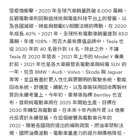
受疫情衝擊，2020 年全球汽車銷量跌破 8,000 萬輛，
反觀電動車則因製造技術與電能科技平台上的發展，以
及各國減碳、綠能與鼓勵EV相關法規的帶動，在 2020
年成長 40％。2021 年，全球所有電動車銷量達到 650
萬輛，年增 109%，而百大最有價值品牌中，Tesla 也
從 2020 年的 40 名晉升到 14 名。除此之外，不讓
Tesla 在 2020 年發表、2021 年上市的 Model Y 專美
於前，2021 年也是各大車廠發表電動車與純電 SUV 的
一年，包含 BMW、Audi、Volvo、Škoda 與 Jaguar
等等，並且著墨於更人性化與更聰明的駕駛系統、動能
回收系統，舒適度、續航力，以及車裝採用回收再製材
質的永續考量上。今年初，豪華車指標 Bentley 也宣
布，首款純電動車將在 2025 年開始生產，目標在
2030 年轉型為電動車，在未來十年內將斥資 34 億美
元投資於永續發展。在這個被譽為電動車元年的
2022，隨著各國政府提出的補助政策、燃油車禁制法
規、國際油價波動、電動車量產力的提升與價格降低、