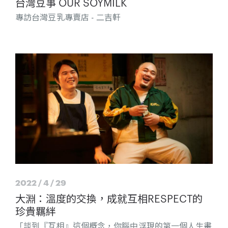
台灣豆事 OUR SOYMILK
專訪台灣豆乳專賣店 - 二吉軒
2022 / 4 / 29
大淵：溫度的交換，成就互相RESPECT的
珍貴羈絆
「談到『互相』這個概念，你腦中浮現的第一個人生畫