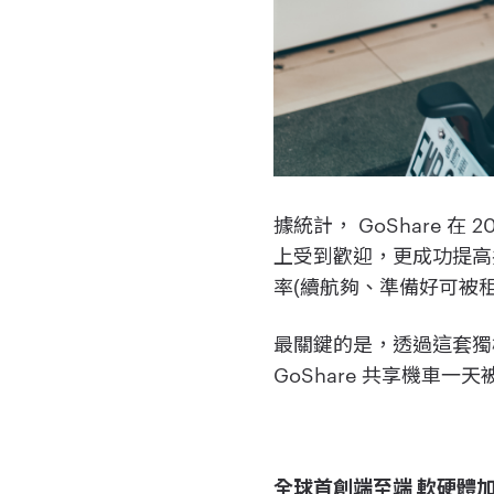
據統計， GoShare
上受到歡迎，更成功提高共
率(續航夠、準備好可被
最關鍵的是，透過這套獨樹
GoShare 共享機
全球首創端至端 軟硬體