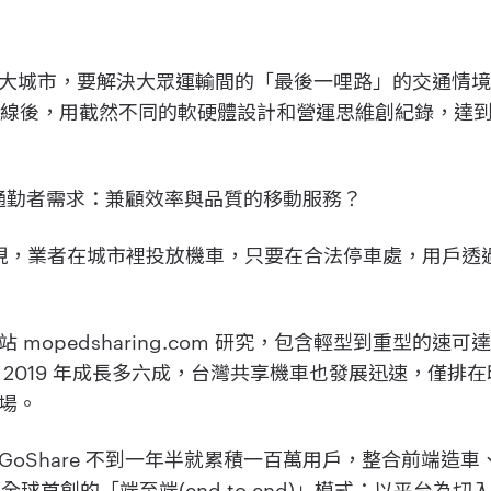
大城市，要解決大眾運輸間的「最後一哩路」的交通情
 年 8 月上線後，用截然不同的軟硬體設計和營運思維創紀錄，
更多通勤者需求：兼顧效率與品質的移動服務？
始出現，業者在城市裡投放機車，只要在合法停車處，用戶透
opedsharing.com 研究，包含輕型到重型的速可達等，
 2019 年成長多六成，台灣共享機車也發展迅速，僅排
市場。
GoShare 不到一年半就累積一百萬用戶，整合前端造
全球首創的「端至端(end to end)」模式；以平台為