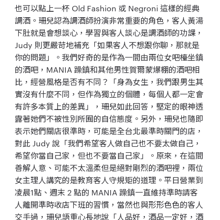
也可以點上一杯 Old Fashion 或 Negroni 這樣的經典
調酒。珊兒認為調酒師扮演非常重要的角色，客人黃湯
下肚就是會想談心，學習與客人談心是調酒師的功課，
Judy 則更嚴苛地補充「如果客人不想跟你聊，那就是
你的問題」。我們好奇的是作為一間由兩位女吧檯坐鎮
的酒吧，MANIA 躁鎮和其他男性賀爾蒙爆棚的酒吧相
比，經營風格是否有不同？「身為女生，我們跟男生其
實沒有什麼不同，但作為獨立的個體，每個人都一定會
有許多本質上的差異」，珊兒如此回答，堅定的眼神透
露著她們不被性別所囿的自信態度。另外，珊兒也隨即
表示她們關店很準時，可能是全台北最準時關門的店，
對此 Judy 說「我們希望客人做自己也不要太做自己，
希望你當自己家，但也不要當自己家」。原來，在這間
善解人意、可能不太溫柔但是絕對剛烈的酒吧裡，兩位
女主理人講究的是教育客人守規矩的道理。平日營業到
凌晨1點、週末 2 點的 MANIA 躁鎮一直維持準時請客
人離開準時收店下班的習慣，當然也與形形色色的客人
交手過，珊兒語重心長地說「人品好，酒品一定好，酒