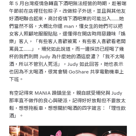
年 5 月台灣疫情急轉直下酒吧無法經營的時期，趁著端
午節前在店裡狂包粽子，改做粽子外送，並且與其他友
好酒吧聯合起來，商討疫情下酒吧業的可能出入……她
們當然不弱，大概比你還 man，懂女生的她們可以把
女客人照顧地服服貼貼，還懂得在開店時用惡趣味「娛
樂」客人，「有些客人喜歡被罵，有些客人喜歡看老闆
罵員工……」，珊兒如此說道，而一邊採訪已經喝了幾
杯的我們則問 Judy 為什麼她的酒這麼濃？「我不太喝
酒，所以不管別人死活」，Judy 如此回答，她也表示
也因為不太喝酒，很常會騎 GoShare 共享電動機車上
下班。
有空記得來 MANIA 躁鎮坐坐，親自感受珊兒與 Judy
那率直不做作的良心與硬派，記得好好放鬆但不要放太
鬆，想想拖板車，想想關於喝酒的四字箴言：「理性飲
酒」。