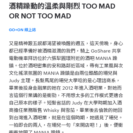
酒精躁動的溫柔與剛烈 TOO MAD
OR NOT TOO MAD
GO+ON 線上誌
又是精神跟五感都渴望被喚醒的週五，這天傍晚，身心
都已經準備好被酒精滋潤的我們，騎上 GoShare 共享
電動機車拜訪位於六張犁圓環附近的酒吧 MANIA 躁
鎮。位於酒吧密集的安和路鄰近區域，帶有工業風與次
文化搖滾氛圍的 MANIA 躁鎮是由兩位酷酷的珊兒與
Judy 主理。長髮馬尾的珊兒大學唸的是心理諮商系，
畢業後投身金融業的她在 2012 年進入酒吧業，對她而
言這個行業講的是衝勁，不用想太多的工作模式更適合
自己原本的樣子。短髮省話的 Judy 在大學時期加入酒
商擔任業務販售 Whisky 與雪茄，畢業後去倫敦的她回
到台灣進入酒吧業，就是在這個時期，她遇見了珊兒。
一拍即合的兩人，在珊兒一句「來開店吧！」後，便衝
衝衝地開了 MANIA 躁鎮。