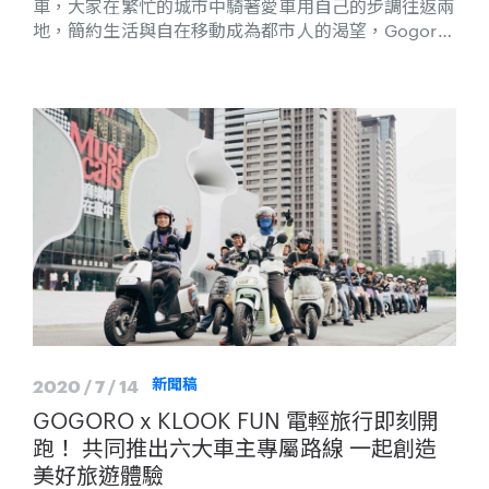
車，大家在繁忙的城市中騎著愛車用自己的步調往返兩
地，簡約生活與自在移動成為都市人的渴望，Gogoro
VIVA 與 MUJI to GO 首次攜手合作，一同提出移動生
活提案，打造出「Gogoro VIVA Plus 無印白」全新車
款，不只呼應雙方品牌概念，更思考如何讓騎乘更順暢
舒適，讓車主專注於移動的本質，用日常生活的輕鬆心
情享受騎乘樂趣。
2020 / 7 / 14
新聞稿
GOGORO x KLOOK FUN 電輕旅行即刻開
跑！ 共同推出六大車主專屬路線 一起創造
美好旅遊體驗